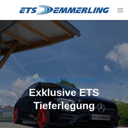
Skip
to
content
UNSERE DIENSTLEISTUNGEN
Exklusive ETS
Tieferlegung